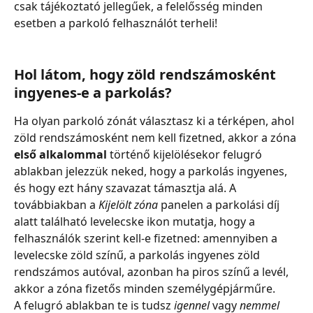
csak tájékoztató jellegűek, a felelősség minden 
esetben a parkoló felhasználót terheli!
Hol látom, hogy zöld rendszámosként 
ingyenes-e a parkolás?
Ha olyan parkoló zónát választasz ki a térképen, ahol 
zöld rendszámosként nem kell fizetned, akkor a zóna 
első alkalommal
 történő kijelölésekor felugró 
ablakban jelezzük neked, hogy a parkolás ingyenes, 
és hogy ezt hány szavazat támasztja alá. A 
továbbiakban a 
Kijelölt zóna
 panelen a parkolási díj 
alatt található levelecske ikon mutatja, hogy a 
felhasználók szerint kell-e fizetned: amennyiben a 
levelecske zöld színű, a parkolás ingyenes zöld 
rendszámos autóval, azonban ha piros színű a levél, 
akkor a zóna fizetős minden személygépjárműre.
A felugró ablakban te is tudsz 
igennel
 vagy 
nemmel