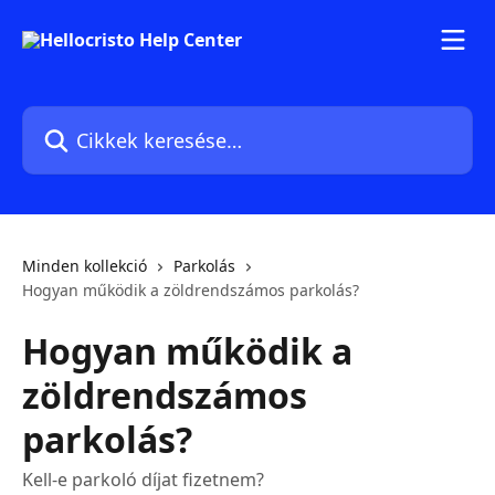
Ugrás a fő tartalomra
Cikkek keresése…
Minden kollekció
Parkolás
Hogyan működik a zöldrendszámos parkolás?
Hogyan működik a
zöldrendszámos
parkolás?
Kell-e parkoló díjat fizetnem?