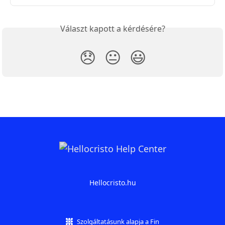
Választ kapott a kérdésére?
😞
😐
😃
Hellocristo.hu
Szolgáltatásunk alapja a Fin