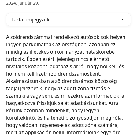
2024. január 29.
Tartalomjegyzék
A zöldrendszámmal rendelkező autósok sok helyen 
ingyen parkolhatnak az országban, azonban ez 
mindig az illetékes önkormányzat hatáskörébe 
tartozik. Éppen ezért, jelenleg nincs elérhető 
hivatalos központi adatbázis arról, hogy hol kell, és 
hol nem kell fizetni zöldrendszámosként. 
Alkalmazásunkban a zöldrendszámos közösség 
tagjai jelezhetik, hogy az adott zóna fizetős-e 
számukra vagy sem, és mi ezekre az információkra 
hagyatkozva frissítjük saját adatbázisunkat. Arra 
kérünk azonban mindenkit, hogy legyen 
körültekintő, és ha teheti bizonyosodjon meg róla, 
hogy valóban ingyenes-e az adott zóna számára, 
mert az applikáción belüli információink egyelőre 