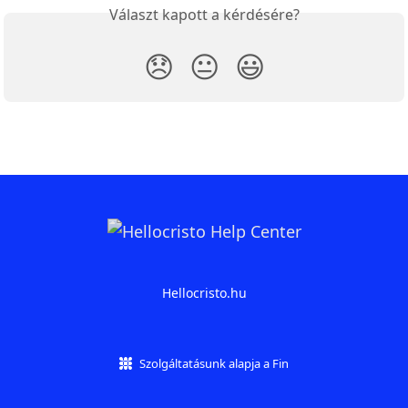
Választ kapott a kérdésére?
😞
😐
😃
Hellocristo.hu
Szolgáltatásunk alapja a Fin