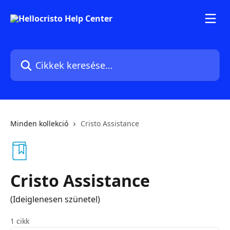
Ugrás a fő tartalomra
Cikkek keresése…
Minden kollekció
Cristo Assistance
Cristo Assistance
(Ideiglenesen szünetel)
1 cikk