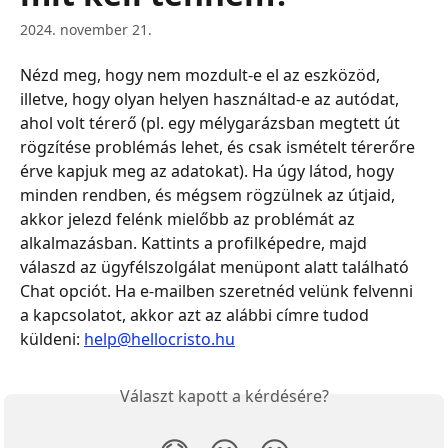
2024. november 21.
Nézd meg, hogy nem mozdult-e el az eszközöd, 
illetve, hogy olyan helyen használtad-e az autódat, 
ahol volt térerő (pl. egy mélygarázsban megtett út 
rögzítése problémás lehet, és csak ismételt térerőre 
érve kapjuk meg az adatokat). Ha úgy látod, hogy 
minden rendben, és mégsem rögzülnek az útjaid, 
akkor jelezd felénk mielőbb az problémát az 
alkalmazásban. Kattints a profilképedre, majd 
válaszd az ügyfélszolgálat menüpont alatt található 
Chat opciót. Ha e-mailben szeretnéd velünk felvenni 
a kapcsolatot, akkor azt az alábbi címre tudod 
küldeni: 
help@hellocristo.hu
Választ kapott a kérdésére?