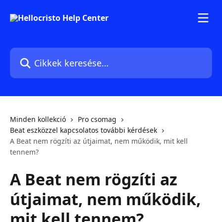
Ugrás a fő tartalomra
Cikkek keresése…
Minden kollekció
Pro csomag
Beat eszközzel kapcsolatos további kérdések
A Beat nem rögzíti az útjaimat, nem működik, mit kell
tennem?
A Beat nem rögzíti az
útjaimat, nem működik,
mit kell tennem?